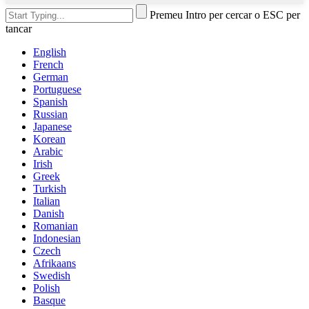
Premeu Intro per cercar o ESC per
tancar
English
French
German
Portuguese
Spanish
Russian
Japanese
Korean
Arabic
Irish
Greek
Turkish
Italian
Danish
Romanian
Indonesian
Czech
Afrikaans
Swedish
Polish
Basque