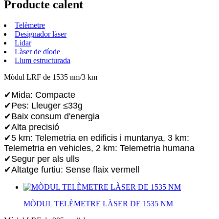
Producte calent
Telèmetre
Designador làser
Lidar
Làser de díode
Llum estructurada
Mòdul LRF de 1535 nm/3 km
✔Mida: Compacte
✔Pes: Lleuger ≤33g
✔Baix consum d'energia
✔Alta precisió
✔5 km: Telemetria en edificis i muntanya, 3 km:
Telemetria en vehicles, 2 km: Telemetria humana
✔Segur per als ulls
✔Altatge furtiu: Sense flaix vermell
MÒDUL TELÈMETRE LÀSER DE 1535 NM