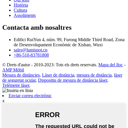
Història
Cultura
Assoliments
Contacta amb nosaltres
Edifici RuiYun 4, núm. 99, Furong Middle Third Road, Zona
de Desenvolupament Econòmic de Xishan, Wuxi
sales@lumispot.cn
+86-510-83781808
© Drets d'autor - 2010-2023: Tots els drets reservats.
Mapa del lloc
-
AMP Mòbil
Mesura de distàncies
,
Làser de distància
,
mesura de distància
,
làser
de seguretat ocular
,
Dispositiu de mesura de distància làser
,
Telèmetre làser
,
Enviar correu electrònic
x