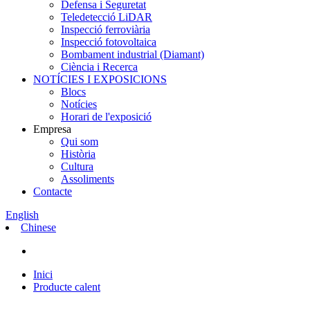
Defensa i Seguretat
Teledetecció LiDAR
Inspecció ferroviària
Inspecció fotovoltaica
Bombament industrial (Diamant)
Ciència i Recerca
NOTÍCIES I EXPOSICIONS
Blocs
Notícies
Horari de l'exposició
Empresa
Qui som
Història
Cultura
Assoliments
Contacte
English
Chinese
Inici
Producte calent