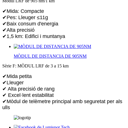
Mòdul LRF de 905 nm/1 km
✔Mida: Compacte
✔Pes: Lleuger ≤11g
✔Baix consum d'energia
✔Alta precisió
✔1,5 km: Edifici i muntanya
MÒDUL DE DISTANCIA DE 905NM
Sèrie F: MÒDUL LRF de 3 a 15 km
✔Mida petita
✔Lleuger
✔ Alta precisió de rang
✔ Excel·lent estabilitat
✔Mòdul de telèmetre principal amb seguretat per als
ulls