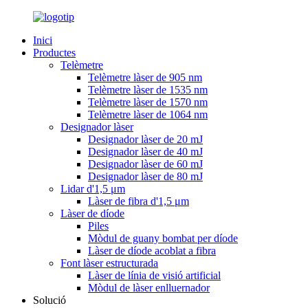
Inici
Productes
Telèmetre
Telèmetre làser de 905 nm
Telèmetre làser de 1535 nm
Telèmetre làser de 1570 nm
Telèmetre làser de 1064 nm
Designador làser
Designador làser de 20 mJ
Designador làser de 40 mJ
Designador làser de 60 mJ
Designador làser de 80 mJ
Lidar d'1,5 μm
Làser de fibra d'1,5 μm
Làser de díode
Piles
Mòdul de guany bombat per díode
Làser de díode acoblat a fibra
Font làser estructurada
Làser de línia de visió artificial
Mòdul de làser enlluernador
Solució