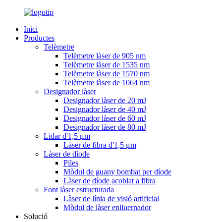
Inici
Productes
Telèmetre
Telèmetre làser de 905 nm
Telèmetre làser de 1535 nm
Telèmetre làser de 1570 nm
Telèmetre làser de 1064 nm
Designador làser
Designador làser de 20 mJ
Designador làser de 40 mJ
Designador làser de 60 mJ
Designador làser de 80 mJ
Lidar d'1,5 μm
Làser de fibra d'1,5 μm
Làser de díode
Piles
Mòdul de guany bombat per díode
Làser de díode acoblat a fibra
Font làser estructurada
Làser de línia de visió artificial
Mòdul de làser enlluernador
Solució