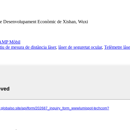
 de Desenvolupament Econòmic de Xishan, Wuxi
AMP Mòbil
tiu de mesura de distància làser
,
làser de seguretat ocular
,
Telèmetre làse