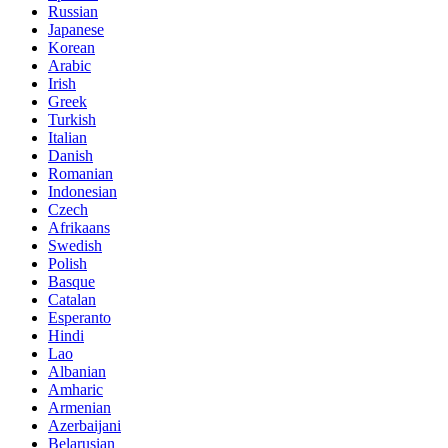
Russian
Japanese
Korean
Arabic
Irish
Greek
Turkish
Italian
Danish
Romanian
Indonesian
Czech
Afrikaans
Swedish
Polish
Basque
Catalan
Esperanto
Hindi
Lao
Albanian
Amharic
Armenian
Azerbaijani
Belarusian