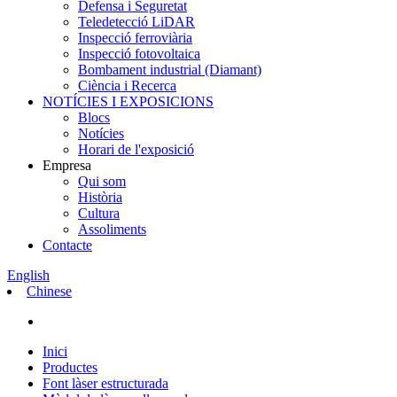
Defensa i Seguretat
Teledetecció LiDAR
Inspecció ferroviària
Inspecció fotovoltaica
Bombament industrial (Diamant)
Ciència i Recerca
NOTÍCIES I EXPOSICIONS
Blocs
Notícies
Horari de l'exposició
Empresa
Qui som
Història
Cultura
Assoliments
Contacte
English
Chinese
Inici
Productes
Font làser estructurada