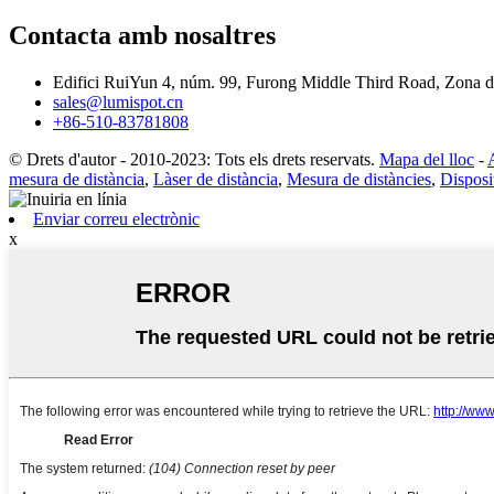
Contacta amb nosaltres
Edifici RuiYun 4, núm. 99, Furong Middle Third Road, Zona
sales@lumispot.cn
+86-510-83781808
© Drets d'autor - 2010-2023: Tots els drets reservats.
Mapa del lloc
-
mesura de distància
,
Làser de distància
,
Mesura de distàncies
,
Disposi
Enviar correu electrònic
x