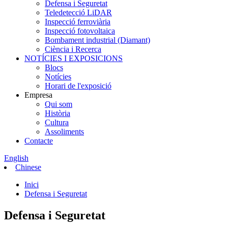
Defensa i Seguretat
Teledetecció LiDAR
Inspecció ferroviària
Inspecció fotovoltaica
Bombament industrial (Diamant)
Ciència i Recerca
NOTÍCIES I EXPOSICIONS
Blocs
Notícies
Horari de l'exposició
Empresa
Qui som
Història
Cultura
Assoliments
Contacte
English
Chinese
Inici
Defensa i Seguretat
Defensa i Seguretat