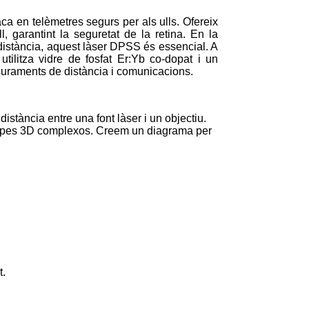
aca en telèmetres segurs per als ulls. Ofereix
l, garantint la seguretat de la retina. En la
 distància, aquest làser DPSS és essencial. A
utilitza vidre de fosfat Er:Yb co-dopat i un
esuraments de distància i comunicacions.
 distància entre una font làser i un objectiu.
a mapes 3D complexos. Creem un diagrama per
t.