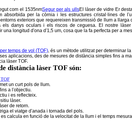
negut com el 1535nm
Segur per als ulls
El làser de vidre Er dest
 absorbida per la còrnia i les estructures cristal·lines de l'ul
 entorns exteriors que requereixen transmissió de llum a llarga
a els danys oculars i els riscos de ceguesa. El nostre làser 
ir una longitud d'ona d'1,5 um, cosa que la fa perfecta per a m
per temps de vol (TOF)
, és un mètode utilitzat per determinar la
verses aplicacions, des de mesures de distància simples fins 
cia làser TOF.
 de distància làser TOF són:
emet un curt pols de llum.
fins a l'objectiu.
ctiu i es reflecteix.
sitiu làser.
làser de retorn.
iga el viatge d'anada i tornada del pols.
u es calcula en funció de la velocitat de la llum i el temps mesura