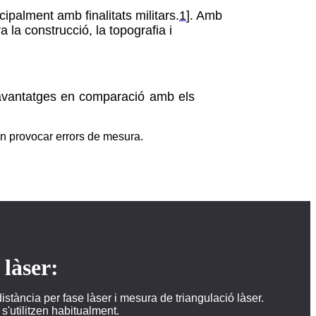
ipalment amb finalitats militars.
1
]. Amb
 la construcció, la topografia i
 avantatges en comparació amb els
en provocar errors de mesura.
 làser:
istància per fase làser i mesura de triangulació làser.
'utilitzen habitualment.