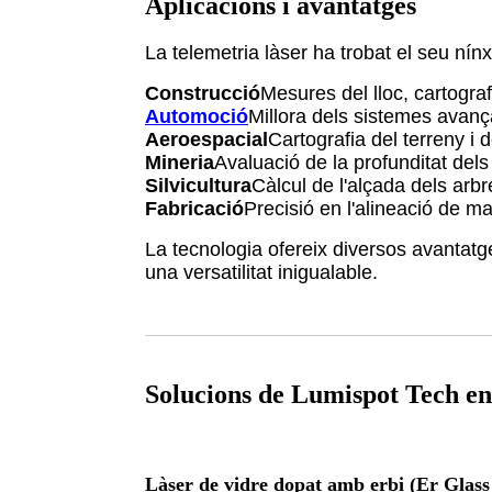
Aplicacions i avantatges
La telemetria làser ha trobat el seu nínx
Construcció
Mesures del lloc, cartografi
Automoció
Millora dels sistemes avanç
Aeroespacial
Cartografia del terreny i 
Mineria
Avaluació de la profunditat dels
Silvicultura
Càlcul de l'alçada dels arbre
Fabricació
Precisió en l'alineació de ma
La tecnologia ofereix diversos avantat
una versatilitat inigualable.
Solucions de Lumispot Tech en 
Làser de vidre dopat amb erbi (Er Glass