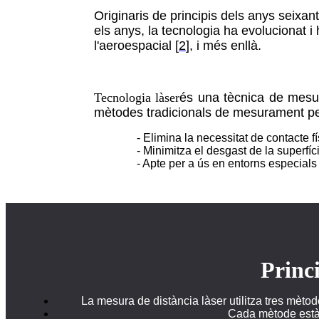
Originaris de principis dels anys seixan
els anys, la tecnologia ha evolucionat i
l'aeroespacial [
2
], i més enllà.
Tecnologia làser
és una tècnica de mesu
mètodes tradicionals de mesurament pe
- Elimina la necessitat de contacte 
- Minimitza el desgast de la superfíc
- Apte per a ús en entorns especial
Princi
La mesura de distància làser utilitza tres mètod
Cada mètode està a