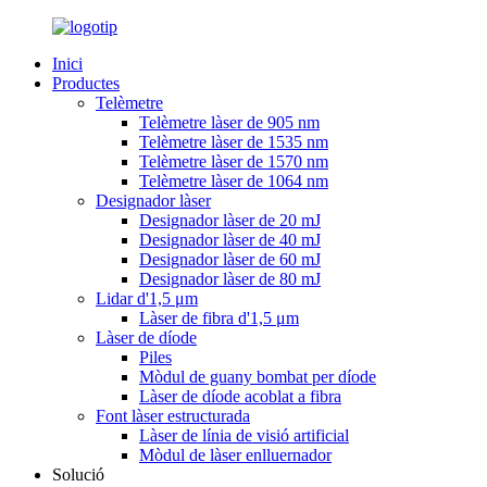
Inici
Productes
Telèmetre
Telèmetre làser de 905 nm
Telèmetre làser de 1535 nm
Telèmetre làser de 1570 nm
Telèmetre làser de 1064 nm
Designador làser
Designador làser de 20 mJ
Designador làser de 40 mJ
Designador làser de 60 mJ
Designador làser de 80 mJ
Lidar d'1,5 μm
Làser de fibra d'1,5 μm
Làser de díode
Piles
Mòdul de guany bombat per díode
Làser de díode acoblat a fibra
Font làser estructurada
Làser de línia de visió artificial
Mòdul de làser enlluernador
Solució