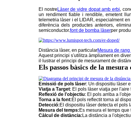
El nostre
Làser de vidre dopat amb erbi
, co
un rendiment fiable i rendible, emetent llum
telemetria làser i el LIDAR, especialment en
diferència dels productes anteriors, elimin
semiconductor.
font de bomba làser
per produ
Distància làser, en particular
Mesura de rang 
Aquest principi s'utilitza àmpliament en di
il·lustrar el principi de mesurament de distàn
Els passos bàsics de la mesura
Emissió de pols làser
: Un dispositiu làser 
Viatja a Target
: El pols làser viatja per l'aire 
Reflexió de l'objectiu
: El pols arriba a l'obje
Torna a la font:
El pols reflectit torna al dispo
Detecció:
El dispositiu làser detecta el pols 
Mesura del temps:
Es mesura el temps que tr
Càlcul de distància:
La distància a l'objecti