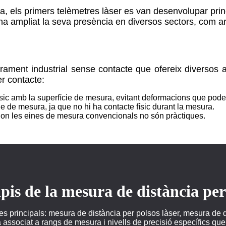
ta, els primers telèmetres làser es van desenvolupar princ
 ha ampliat la seva presència en diversos sectors, com ara
rament industrial sense contacte que ofereix diversos
r contacte:
físic amb la superfície de mesura, evitant deformacions que pod
ie de mesura, ja que no hi ha contacte físic durant la mesura.
s on les eines de mesura convencionals no són pràctiques.
pis de la mesura de distància per
es principals: mesura de distància per polsos làser, mesura de d
ssociat a rangs de mesura i nivells de precisió específics que s