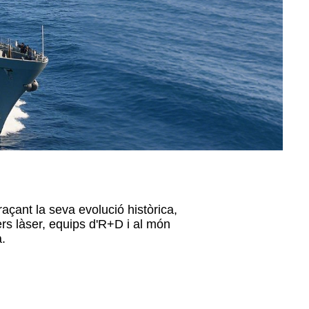
açant la seva evolució històrica,
ers làser, equips d'R+D i al món
a.