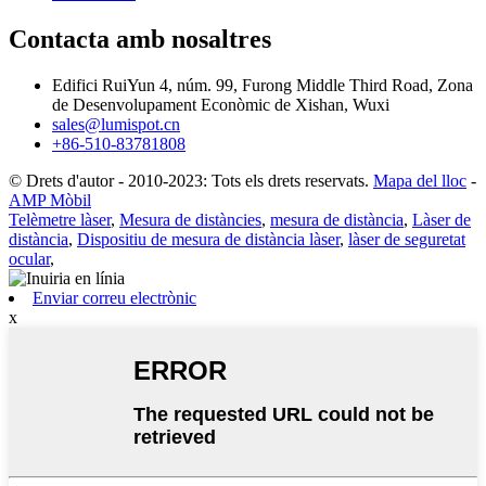
Contacta amb nosaltres
Edifici RuiYun 4, núm. 99, Furong Middle Third Road, Zona
de Desenvolupament Econòmic de Xishan, Wuxi
sales@lumispot.cn
+86-510-83781808
© Drets d'autor - 2010-2023: Tots els drets reservats.
Mapa del lloc
-
AMP Mòbil
Telèmetre làser
,
Mesura de distàncies
,
mesura de distància
,
Làser de
distància
,
Dispositiu de mesura de distància làser
,
làser de seguretat
ocular
,
Enviar correu electrònic
x