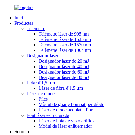
Inici
Productes
Telèmetre
Telèmetre làser de 905 nm
Telèmetre làser de 1535 nm
Telèmetre làser de 1570 nm
Telèmetre làser de 1064 nm
Designador làser
Designador làser de 20 mJ
Designador làser de 40 mJ
Designador làser de 60 mJ
Designador làser de 80 mJ
Lidar d'1,5 μm
Làser de fibra d'1,5 μm
Làser de díode
Piles
Mòdul de guany bombat per díode
Làser de díode acoblat a fibra
Font làser estructurada
Làser de línia de visió artificial
Mòdul de làser enlluernador
Solució