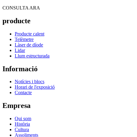
CONSULTA ARA
producte
Producte calent
Telèmetre
Làser de díode
Lidar
Llum estructurada
Informació
Notícies i blocs
Horari de l'exposició
Contacte
Empresa
Qui som
Història
Cultura
Assoliments