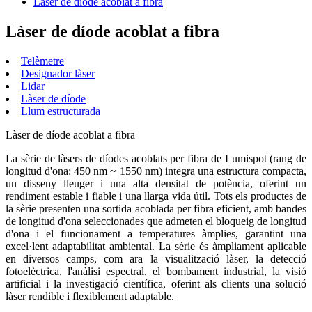
Làser de díode acoblat a fibra
Làser de díode acoblat a fibra
Telèmetre
Designador làser
Lidar
Làser de díode
Llum estructurada
Làser de díode acoblat a fibra
La sèrie de làsers de díodes acoblats per fibra de Lumispot (rang de
longitud d'ona: 450 nm ~ 1550 nm) integra una estructura compacta,
un disseny lleuger i una alta densitat de potència, oferint un
rendiment estable i fiable i una llarga vida útil. Tots els productes de
la sèrie presenten una sortida acoblada per fibra eficient, amb bandes
de longitud d'ona seleccionades que admeten el bloqueig de longitud
d'ona i el funcionament a temperatures àmplies, garantint una
excel·lent adaptabilitat ambiental. La sèrie és àmpliament aplicable
en diversos camps, com ara la visualització làser, la detecció
fotoelèctrica, l'anàlisi espectral, el bombament industrial, la visió
artificial i la investigació científica, oferint als clients una solució
làser rendible i flexiblement adaptable.