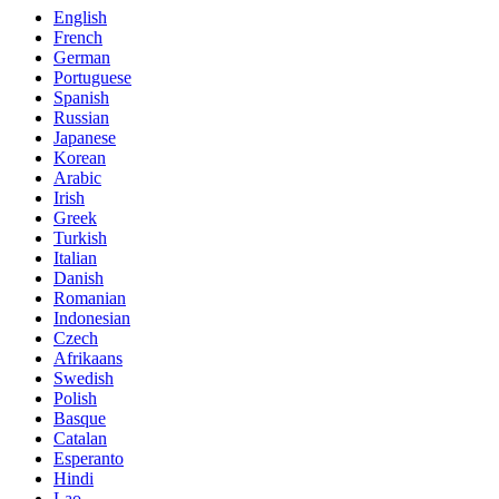
English
French
German
Portuguese
Spanish
Russian
Japanese
Korean
Arabic
Irish
Greek
Turkish
Italian
Danish
Romanian
Indonesian
Czech
Afrikaans
Swedish
Polish
Basque
Catalan
Esperanto
Hindi
Lao