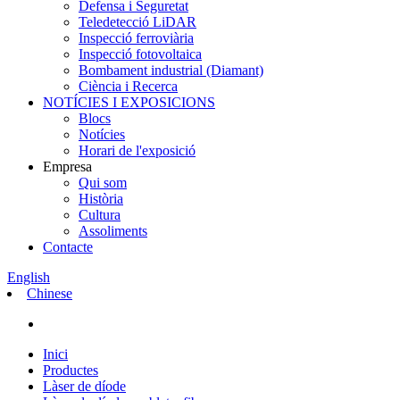
Defensa i Seguretat
Teledetecció LiDAR
Inspecció ferroviària
Inspecció fotovoltaica
Bombament industrial (Diamant)
Ciència i Recerca
NOTÍCIES I EXPOSICIONS
Blocs
Notícies
Horari de l'exposició
Empresa
Qui som
Història
Cultura
Assoliments
Contacte
English
Chinese
Inici
Productes
Làser de díode