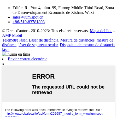
Edifici RuiYun 4, núm. 99, Furong Middle Third Road, Zona
de Desenvolupament Econòmic de Xishan, Wuxi
sales@lumispot.cn
+86-510-83781808
© Drets d'autor - 2010-2023: Tots els drets reservats.
Mapa del lloc
-
AMP Mòbil
Telèmetre làser
,
Làser de distància
,
Mesura de distàncies
,
mesura de
distància
,
làser de seguretat ocular
,
Dispositiu de mesura de distància
làser
,
Enviar correu electrònic
x