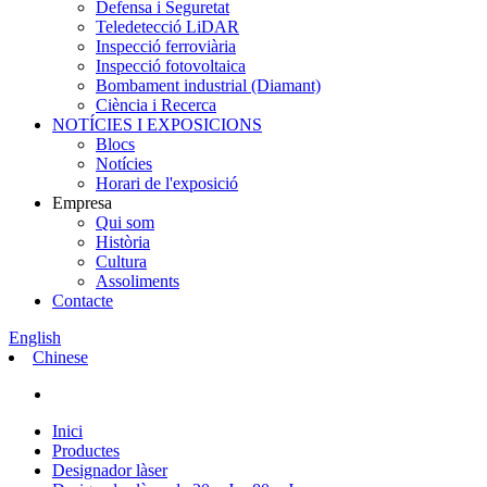
Defensa i Seguretat
Teledetecció LiDAR
Inspecció ferroviària
Inspecció fotovoltaica
Bombament industrial (Diamant)
Ciència i Recerca
NOTÍCIES I EXPOSICIONS
Blocs
Notícies
Horari de l'exposició
Empresa
Qui som
Història
Cultura
Assoliments
Contacte
English
Chinese
Inici
Productes
Designador làser