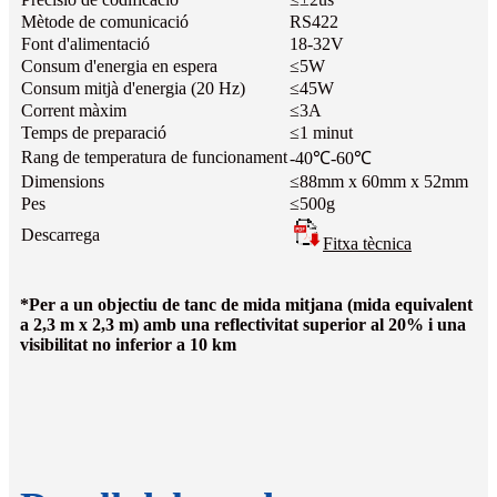
Mètode de comunicació
RS422
Font d'alimentació
18-32V
Consum d'energia en espera
≤5W
Consum mitjà d'energia (20 Hz)
≤45W
Corrent màxim
≤3A
Temps de preparació
≤1 minut
Rang de temperatura de funcionament
-40℃-60℃
Dimensions
≤88mm x 60mm x 52mm
Pes
≤500g
Descarrega
Fitxa tècnica
*Per a un objectiu de tanc de mida mitjana (mida equivalent
a 2,3 m x 2,3 m) amb una reflectivitat superior al 20% i una
visibilitat no inferior a 10 km