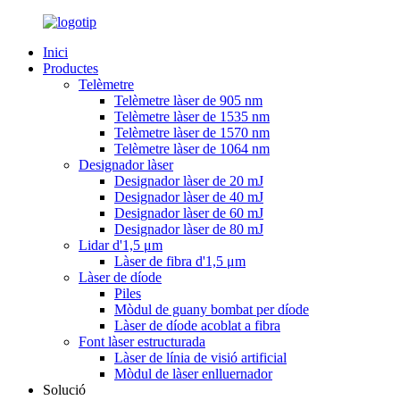
Inici
Productes
Telèmetre
Telèmetre làser de 905 nm
Telèmetre làser de 1535 nm
Telèmetre làser de 1570 nm
Telèmetre làser de 1064 nm
Designador làser
Designador làser de 20 mJ
Designador làser de 40 mJ
Designador làser de 60 mJ
Designador làser de 80 mJ
Lidar d'1,5 μm
Làser de fibra d'1,5 μm
Làser de díode
Piles
Mòdul de guany bombat per díode
Làser de díode acoblat a fibra
Font làser estructurada
Làser de línia de visió artificial
Mòdul de làser enlluernador
Solució