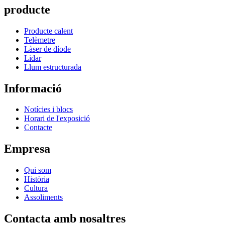
producte
Producte calent
Telèmetre
Làser de díode
Lidar
Llum estructurada
Informació
Notícies i blocs
Horari de l'exposició
Contacte
Empresa
Qui som
Història
Cultura
Assoliments
Contacta amb nosaltres