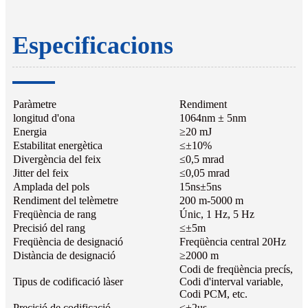
Especificacions
Paràmetre
Rendiment
longitud d'ona
1064nm ± 5nm
Energia
≥20 mJ
Estabilitat energètica
≤±10%
Divergència del feix
≤0,5 mrad
Jitter del feix
≤0,05 mrad
Amplada del pols
15ns±5ns
Rendiment del telèmetre
200 m-5000 m
Freqüència de rang
Únic, 1 Hz, 5 Hz
Precisió del rang
≤±5m
Freqüència de designació
Freqüència central 20Hz
Distància de designació
≥2000 m
Codi de freqüència precís,
Tipus de codificació làser
Codi d'interval variable,
Codi PCM, etc.
Precisió de codificació
≤±2us