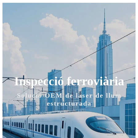
Inspecció ferroviària
Solució OEM de làser de llum
estructurada