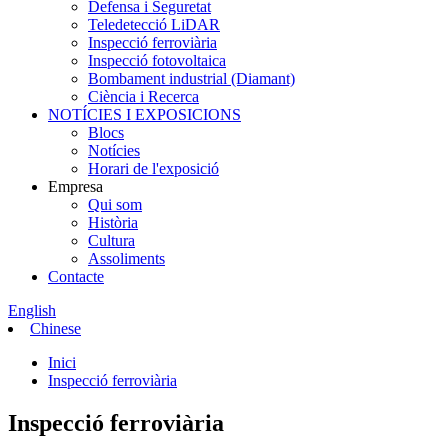
Defensa i Seguretat
Teledetecció LiDAR
Inspecció ferroviària
Inspecció fotovoltaica
Bombament industrial (Diamant)
Ciència i Recerca
NOTÍCIES I EXPOSICIONS
Blocs
Notícies
Horari de l'exposició
Empresa
Qui som
Història
Cultura
Assoliments
Contacte
English
Chinese
Inici
Inspecció ferroviària
Inspecció ferroviària