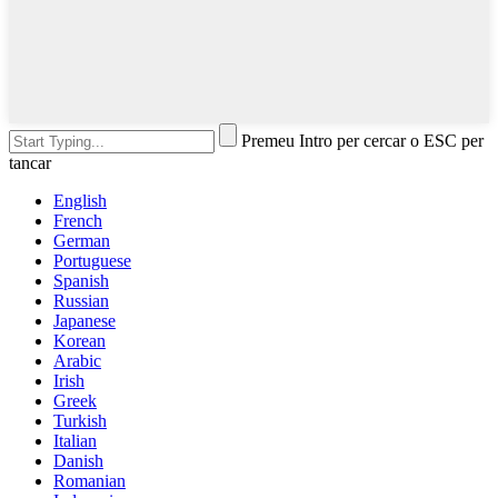
Premeu Intro per cercar o ESC per
tancar
English
French
German
Portuguese
Spanish
Russian
Japanese
Korean
Arabic
Irish
Greek
Turkish
Italian
Danish
Romanian