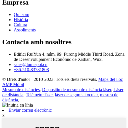
Empresa
Qui som
Història
Cultura
Assoliments
Contacta amb nosaltres
Edifici RuiYun 4, núm. 99, Furong Middle Third Road, Zona
de Desenvolupament Econòmic de Xishan, Wuxi
sales@lumispot.cn
+86-510-83781808
© Drets d'autor - 2010-2023: Tots els drets reservats.
Mapa del lloc
-
AMP Mòbil
Mesura de distàncies
,
Dispositiu de mesura de distància làser
,
Làser
de distància
,
Telèmetre làser
,
làser de seguretat ocular
,
mesura de
distància
,
Enviar correu electrònic
x