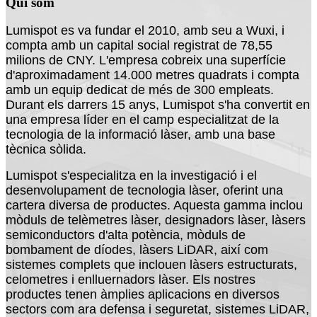
Qui som
Lumispot es va fundar el 2010, amb seu a Wuxi, i
compta amb un capital social registrat de 78,55
milions de CNY. L'empresa cobreix una superfície
d'aproximadament 14.000 metres quadrats i compta
amb un equip dedicat de més de 300 empleats.
Durant els darrers 15 anys, Lumispot s'ha convertit en
una empresa líder en el camp especialitzat de la
tecnologia de la informació làser, amb una base
tècnica sòlida.
Lumispot s'especialitza en la investigació i el
desenvolupament de tecnologia làser, oferint una
cartera diversa de productes. Aquesta gamma inclou
mòduls de telèmetres làser, designadors làser, làsers
semiconductors d'alta potència, mòduls de
bombament de díodes, làsers LiDAR, així com
sistemes complets que inclouen làsers estructurats,
celometres i enlluernadors làser. Els nostres
productes tenen àmplies aplicacions en diversos
sectors com ara defensa i seguretat, sistemes LiDAR,