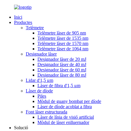
Inici
Productes
Telèmetre
Telèmetre làser de 905 nm
Telèmetre làser de 1535 nm
Telèmetre làser de 1570 nm
Telèmetre làser de 1064 nm
Designador làser
Designador làser de 20 mJ
Designador làser de 40 mJ
Designador làser de 60 mJ
Designador làser de 80 mJ
Lidar d'1,5 μm
Làser de fibra d'1,5 μm
Làser de díode
Piles
Mòdul de guany bombat per díode
Làser de díode acoblat a fibra
Font làser estructurada
Làser de línia de visió artificial
Mòdul de làser enlluernador
Solució