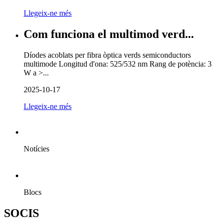
Llegeix-ne més
Com funciona el multimod verd...
Díodes acoblats per fibra òptica verds semiconductors
multimode Longitud d'ona: 525/532 nm Rang de potència: 3
W a >...
2025-10-17
Llegeix-ne més
Notícies
Blocs
SOCIS