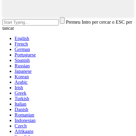
Premeu Intro per cercar o ESC per
tancar
English
French
German
Portuguese
Spanish
Russian
Japanese
Korean
Arabic
Irish
Greek
Turkish
Italian
Danish
Romanian
Indonesian
Czech
Afrikaans