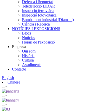
Defensa i Seguretat
Teledetecció LiDAR
Inspecció ferroviària
Inspecció fotovoltaica
Bombament industrial (Diamant)
Ciència i Recerca
NOTÍCIES I EXPOSICIONS
Blocs
Notícies
Horari de l'exposició
Empresa
Qui som
Història
Cultura
Assoliments
Contacte
English
Chinese
-->
-->
-->