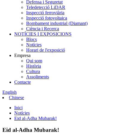
Defensa i Seguretat
Teledetecció LiDAR
Inspecció ferroviària
Inspecció fotovoltaica
Bombament industrial (Diamant)
Ciència i Recerca
NOTÍCIES I EXPOSICIONS
Blocs
Notícies
Horari de l'exposició
Empresa
Qui som
Història
Cultura
Assoliments
Contacte
English
Chinese
Inici
Notícies
Eid al-Adha Mubarak!
Eid al-Adha Mubarak!