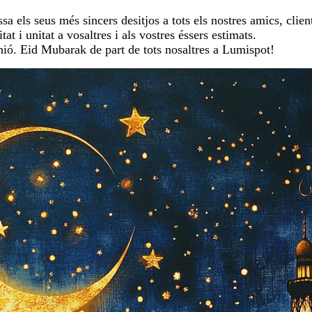
a els seus més sincers desitjos a tots els nostres amics, clie
tat i unitat a vosaltres i als vostres éssers estimats.
nió. Eid Mubarak de part de tots nosaltres a Lumispot!