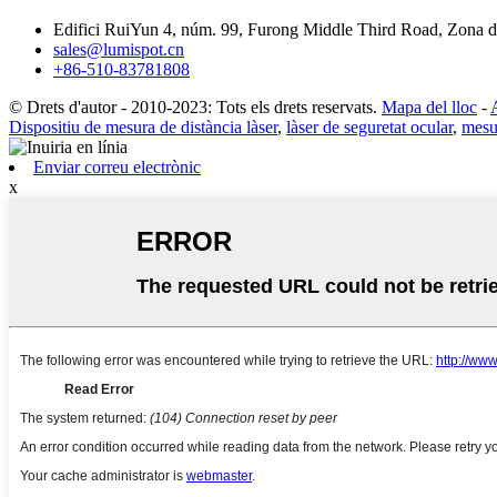
Edifici RuiYun 4, núm. 99, Furong Middle Third Road, Zona
sales@lumispot.cn
+86-510-83781808
© Drets d'autor - 2010-2023: Tots els drets reservats.
Mapa del lloc
-
Dispositiu de mesura de distància làser
,
làser de seguretat ocular
,
mesu
Enviar correu electrònic
x