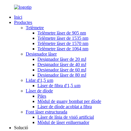
Inici
Productes
Telèmetre
Telèmetre làser de 905 nm
Telèmetre làser de 1535 nm
Telèmetre làser de 1570 nm
Telèmetre làser de 1064 nm
Designador làser
Designador làser de 20 mJ
Designador làser de 40 mJ
Designador làser de 60 mJ
Designador làser de 80 mJ
Lidar d'1,5 μm
Làser de fibra d'1,5 μm
Làser de díode
Piles
Mòdul de guany bombat per díode
Làser de díode acoblat a fibra
Font làser estructurada
Làser de línia de visió artificial
Mòdul de làser enlluernador
Solució