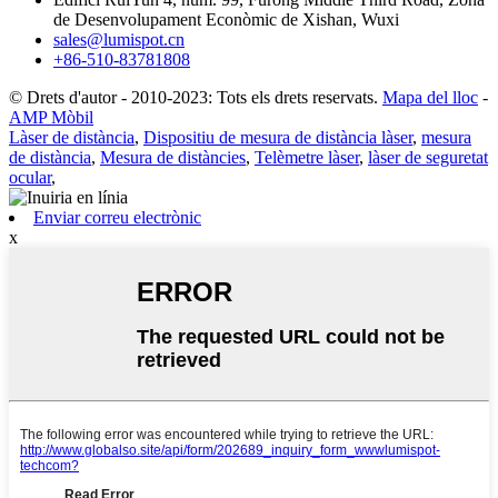
de Desenvolupament Econòmic de Xishan, Wuxi
sales@lumispot.cn
+86-510-83781808
© Drets d'autor - 2010-2023: Tots els drets reservats.
Mapa del lloc
-
AMP Mòbil
Làser de distància
,
Dispositiu de mesura de distància làser
,
mesura
de distància
,
Mesura de distàncies
,
Telèmetre làser
,
làser de seguretat
ocular
,
Enviar correu electrònic
x