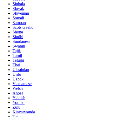
Sinhala
Slovak
Slovenian
Somali
Samoan
Scots Gaelic
Shona
Sindhi
Sundanese
Swahili
Tajik
Tamil
Telugu
Thai
Ukrainian
Urdu
Uzbek
Vietnamese
Welsh
Xhosa
Yiddish
Yoruba
Zulu
Kinyarwanda
Tatar