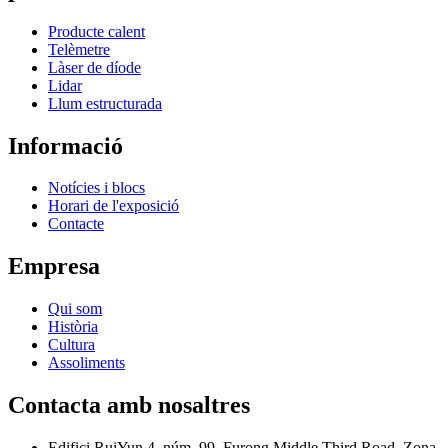
Producte calent
Telèmetre
Làser de díode
Lidar
Llum estructurada
Informació
Notícies i blocs
Horari de l'exposició
Contacte
Empresa
Qui som
Història
Cultura
Assoliments
Contacta amb nosaltres
Edifici RuiYun 4, núm. 99, Furong Middle Third Road, Zona