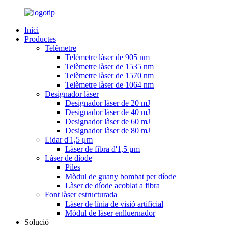
Inici
Productes
Telèmetre
Telèmetre làser de 905 nm
Telèmetre làser de 1535 nm
Telèmetre làser de 1570 nm
Telèmetre làser de 1064 nm
Designador làser
Designador làser de 20 mJ
Designador làser de 40 mJ
Designador làser de 60 mJ
Designador làser de 80 mJ
Lidar d'1,5 μm
Làser de fibra d'1,5 μm
Làser de díode
Piles
Mòdul de guany bombat per díode
Làser de díode acoblat a fibra
Font làser estructurada
Làser de línia de visió artificial
Mòdul de làser enlluernador
Solució