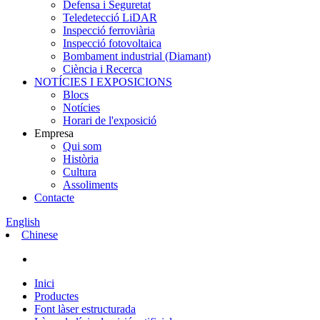
Defensa i Seguretat
Teledetecció LiDAR
Inspecció ferroviària
Inspecció fotovoltaica
Bombament industrial (Diamant)
Ciència i Recerca
NOTÍCIES I EXPOSICIONS
Blocs
Notícies
Horari de l'exposició
Empresa
Qui som
Història
Cultura
Assoliments
Contacte
English
Chinese
Inici
Productes
Font làser estructurada