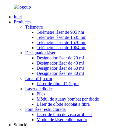
Inici
Productes
Telèmetre
Telèmetre làser de 905 nm
Telèmetre làser de 1535 nm
Telèmetre làser de 1570 nm
Telèmetre làser de 1064 nm
Designador làser
Designador làser de 20 mJ
Designador làser de 40 mJ
Designador làser de 60 mJ
Designador làser de 80 mJ
Lidar d'1,5 μm
Làser de fibra d'1,5 μm
Làser de díode
Piles
Mòdul de guany bombat per díode
Làser de díode acoblat a fibra
Font làser estructurada
Làser de línia de visió artificial
Mòdul de làser enlluernador
Solució