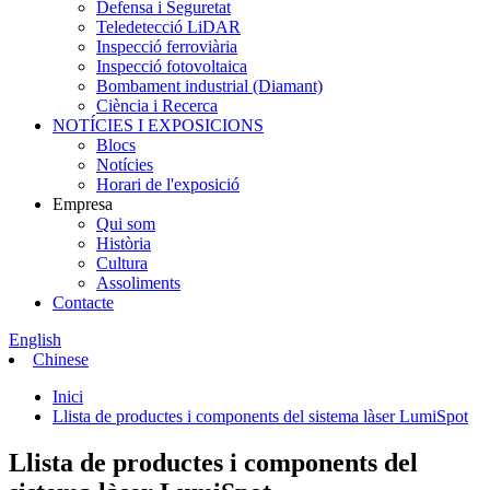
Defensa i Seguretat
Teledetecció LiDAR
Inspecció ferroviària
Inspecció fotovoltaica
Bombament industrial (Diamant)
Ciència i Recerca
NOTÍCIES I EXPOSICIONS
Blocs
Notícies
Horari de l'exposició
Empresa
Qui som
Història
Cultura
Assoliments
Contacte
English
Chinese
Inici
Llista de productes i components del sistema làser LumiSpot
Llista de productes i components del