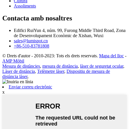
Cultura
Assoliments
Contacta amb nosaltres
Edifici RuiYun 4, núm. 99, Furong Middle Third Road, Zona
de Desenvolupament Econòmic de Xishan, Wuxi
sales@lumispot.cn
+86-510-83781808
© Drets d'autor - 2010-2023: Tots els drets reservats.
Mapa del lloc
-
AMP Mòbil
Mesura de distàncies
,
mesura de distància
,
làser de seguretat ocular
,
Làser de distància
,
Telèmetre làser
,
Dispositiu de mesura de
distància làser
,
Enviar correu electrònic
x