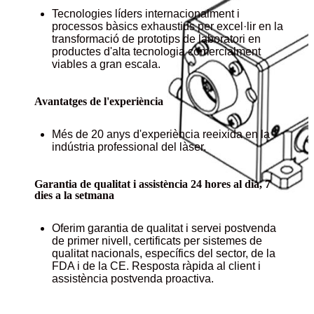
Tecnologies líders internacionalment i
processos bàsics exhaustius per excel·lir en la
transformació de prototips de laboratori en
productes d'alta tecnologia comercialment
viables a gran escala.
Avantatges de l'experiència
Més de 20 anys d'experiència reeixida en la
indústria professional del làser.
Garantia de qualitat i assistència 24 hores al dia, 7
dies a la setmana
Oferim garantia de qualitat i servei postvenda
de primer nivell, certificats per sistemes de
qualitat nacionals, específics del sector, de la
FDA i de la CE. Resposta ràpida al client i
assistència postvenda proactiva.