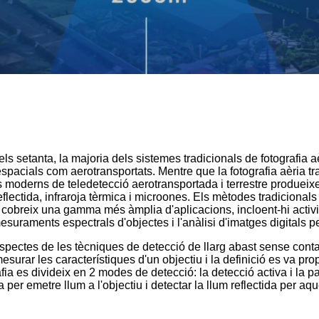
els setanta, la majoria dels sistemes tradicionals de fotografia a
oespacials com aerotransportats. Mentre que la fotografia aèria t
es moderns de teledetecció aerotransportada i terrestre produeix
eflectida, infraroja tèrmica i microones. Els mètodes tradicionals 
cció cobreix una gamma més àmplia d'aplicacions, incloent-hi acti
mesuraments espectrals d'objectes i l'anàlisi d'imatges digitals pe
 aspectes de les tècniques de detecció de llarg abast sense conta
 mesurar les característiques d'un objectiu i la definició es va 
fia es divideix en 2 modes de detecció: la detecció activa i la p
a per emetre llum a l'objectiu i detectar la llum reflectida per aqu