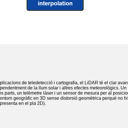
aplicacions de teledetecció i cartografia, el LiDAR té el clar av
pendentment de la llum solar i altres efectes meteorològics. Un 
s parts, un telèmetre làser i un sensor de mesura per al posic
'entorn geogràfic en 3D sense distorsió geomètrica perquè no hi
resenta en el pla 2D).