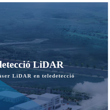
detecció LiDAR
àser LiDAR en teledetecció