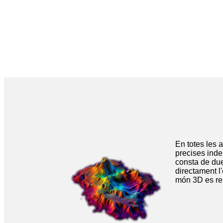
En totes les 
precises inde
consta de due
directament l
món 3D es rep