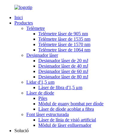
Inici
Productes
Telèmetre
Telèmetre làser de 905 nm
Telèmetre làser de 1535 nm
Telèmetre làser de 1570 nm
Telèmetre làser de 1064 nm
Designador làser
Designador làser de 20 mJ
Designador làser de 40 mJ
Designador làser de 60 mJ
Designador làser de 80 mJ
Lidar d'1,5 μm
Làser de fibra d'1,5 μm
Làser de díode
Piles
Mòdul de guany bombat per díode
Làser de díode acoblat a fibra
Font làser estructurada
Làser de línia de visió artificial
Mòdul de làser enlluernador
Solució