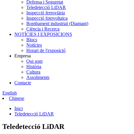
Defensa i Seguretat
Teledetecció LiDAR
Inspecció ferroviària
Inspecció fotovoltaica
Bombament industrial (Diamant)
Ciència i Recerca
NOTÍCIES I EXPOSICIONS
Blocs
Notícies
Horari de l'exposició
Empresa
Qui som
Història
Cultura
Assoliments
Contacte
English
Chinese
Inici
Teledetecció LiDAR
Teledetecció LiDAR