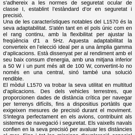
s’adhereix a les normes de seguretat ocular de
classe I, establint l’estàndard d’or en seguretat i
precisió.
Una de les característiques notables del L1570 és la
seva adaptabilitat. S'atén tant en el pols únic com en
el rang continu, amb la flexibilitat per ajustar la
freqüència d'1 a 5Hz. Aquesta adaptabilitat la
converteix en l’elecció ideal per a una àmplia gamma
d’aplicacions. Està dissenyat per al rendiment amb el
seu baix consum d'energia, amb una mitjana inferior
a 50 W i un punt més alt de 100 W, convertint-lo no
només en una central, sinó també una solució
rendible.
El mòdul L1570 va trobar la seva utilitat en multitud
d’aplicacions. Des dels vehicles terrestres, que
proporcionen dades de distància crítica per navegar
per terrenys difícils, fins a dispositius portàtils que
exigeixen mesures de precisió durant el moviment.
S'integra perfectament en els avions, contribuint als
sistemes de navegació i seguretat. Els vaixells navals
confien en la seva precisió per avaluar les distàncies