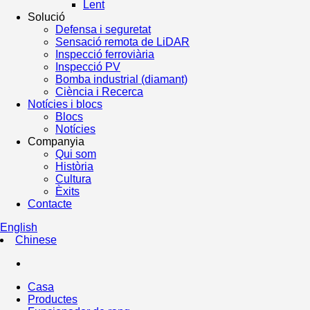
Lent
Solució
Defensa i seguretat
Sensació remota de LiDAR
Inspecció ferroviària
Inspecció PV
Bomba industrial (diamant)
Ciència i Recerca
Notícies i blocs
Blocs
Notícies
Companyia
Qui som
Història
Cultura
Èxits
Contacte
English
Chinese
Casa
Productes