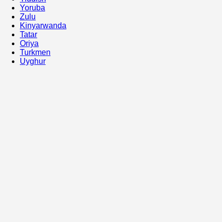
Yoruba
Zulu
Kinyarwanda
Tatar
Oriya
Turkmen
Uyghur