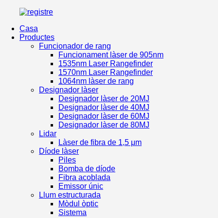
Casa
Productes
Funcionador de rang
Funcionament làser de 905nm
1535nm Laser Rangefinder
1570nm Laser Rangefinder
1064nm làser de rang
Designador làser
Designador làser de 20MJ
Designador làser de 40MJ
Designador làser de 60MJ
Designador làser de 80MJ
Lidar
Làser de fibra de 1,5 μm
Díode làser
Piles
Bomba de díode
Fibra acoblada
Emissor únic
Llum estructurada
Mòdul òptic
Sistema