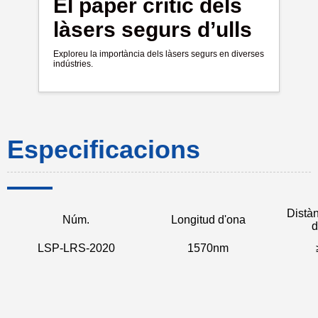
El paper crític dels
làsers segurs d’ulls
Exploreu la importància dels làsers segurs en diverses
indústries.
Especificacions
Distàn
Núm.
Longitud d'ona
d
LSP-LRS-2020
1570nm