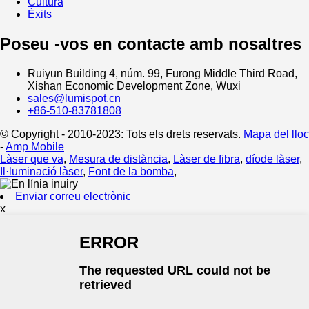
Cultura
Èxits
Poseu -vos en contacte amb nosaltres
Ruiyun Building 4, núm. 99, Furong Middle Third Road,
Xishan Economic Development Zone, Wuxi
sales@lumispot.cn
+86-510-83781808
© Copyright - 2010-2023: Tots els drets reservats.
Mapa del lloc
-
Amp Mobile
Làser que va
,
Mesura de distància
,
Làser de fibra
,
díode làser
,
Il·luminació làser
,
Font de la bomba
,
Enviar correu electrònic
x