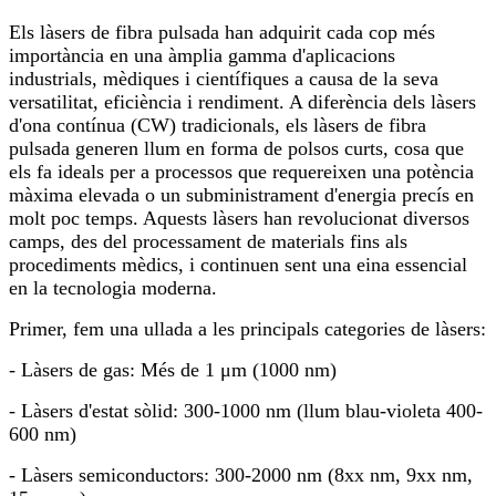
Els làsers de fibra pulsada han adquirit cada cop més
importància en una àmplia gamma d'aplicacions
industrials, mèdiques i científiques a causa de la seva
versatilitat, eficiència i rendiment. A diferència dels làsers
d'ona contínua (CW) tradicionals, els làsers de fibra
pulsada generen llum en forma de polsos curts, cosa que
els fa ideals per a processos que requereixen una potència
màxima elevada o un subministrament d'energia precís en
molt poc temps. Aquests làsers han revolucionat diversos
camps, des del processament de materials fins als
procediments mèdics, i continuen sent una eina essencial
en la tecnologia moderna.
Primer, fem una ullada a les principals categories de làsers:
- Làsers de gas: Més de 1 μm (1000 nm)
- Làsers d'estat sòlid: 300-1000 nm (llum blau-violeta 400-
600 nm)
- Làsers semiconductors: 300-2000 nm (8xx nm, 9xx nm,