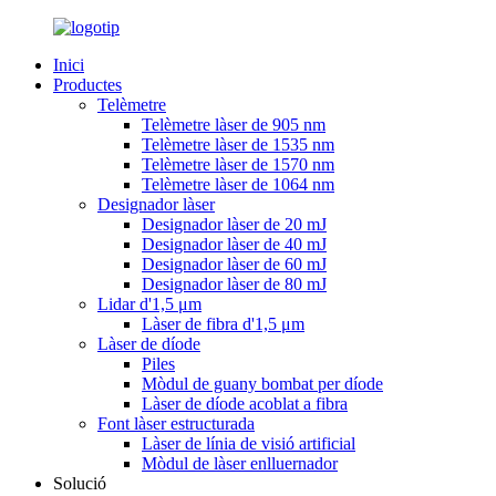
Inici
Productes
Telèmetre
Telèmetre làser de 905 nm
Telèmetre làser de 1535 nm
Telèmetre làser de 1570 nm
Telèmetre làser de 1064 nm
Designador làser
Designador làser de 20 mJ
Designador làser de 40 mJ
Designador làser de 60 mJ
Designador làser de 80 mJ
Lidar d'1,5 μm
Làser de fibra d'1,5 μm
Làser de díode
Piles
Mòdul de guany bombat per díode
Làser de díode acoblat a fibra
Font làser estructurada
Làser de línia de visió artificial
Mòdul de làser enlluernador
Solució