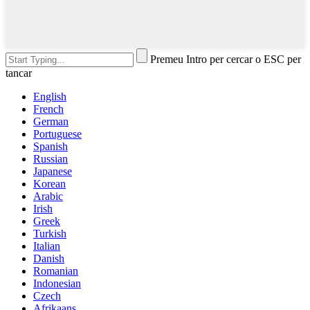
Premeu Intro per cercar o ESC per
tancar
English
French
German
Portuguese
Spanish
Russian
Japanese
Korean
Arabic
Irish
Greek
Turkish
Italian
Danish
Romanian
Indonesian
Czech
Afrikaans