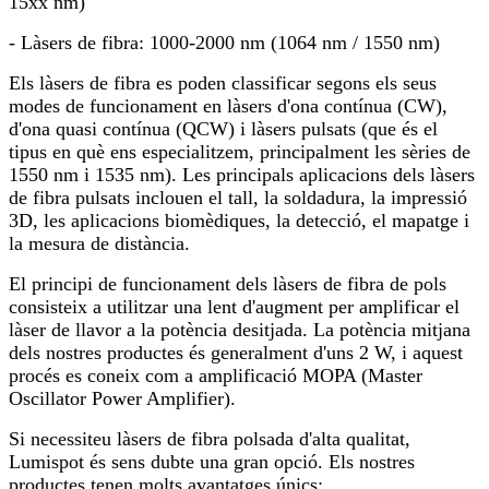
15xx nm)
- Làsers de fibra: 1000-2000 nm (1064 nm / 1550 nm)
Els làsers de fibra es poden classificar segons els seus
modes de funcionament en làsers d'ona contínua (CW),
d'ona quasi contínua (QCW) i làsers pulsats (que és el
tipus en què ens especialitzem, principalment les sèries de
1550 nm i 1535 nm). Les principals aplicacions dels làsers
de fibra pulsats inclouen el tall, la soldadura, la impressió
3D, les aplicacions biomèdiques, la detecció, el mapatge i
la mesura de distància.
El principi de funcionament dels làsers de fibra de pols
consisteix a utilitzar una lent d'augment per amplificar el
làser de llavor a la potència desitjada. La potència mitjana
dels nostres productes és generalment d'uns 2 W, i aquest
procés es coneix com a amplificació MOPA (Master
Oscillator Power Amplifier).
Si necessiteu làsers de fibra polsada d'alta qualitat,
Lumispot és sens dubte una gran opció. Els nostres
productes tenen molts avantatges únics: