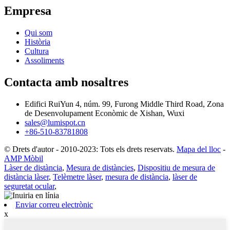
Empresa
Qui som
Història
Cultura
Assoliments
Contacta amb nosaltres
Edifici RuiYun 4, núm. 99, Furong Middle Third Road, Zona
de Desenvolupament Econòmic de Xishan, Wuxi
sales@lumispot.cn
+86-510-83781808
© Drets d'autor - 2010-2023: Tots els drets reservats.
Mapa del lloc
-
AMP Mòbil
Làser de distància
,
Mesura de distàncies
,
Dispositiu de mesura de
distància làser
,
Telèmetre làser
,
mesura de distància
,
làser de
seguretat ocular
,
Enviar correu electrònic
x