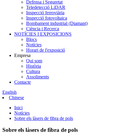
Defensa i Seguretat
Teledetecció LiDAR
Inspecció ferroviària
Inspecció fotovoltaica
Bombament industrial (Diamant)
Ciència i Recerca
NOTÍCIES I EXPOSICIONS
Blocs
Notícies
Horari de l'exposició
Empresa
Qui som
Història
Cultura
Assoliments
Contacte
English
Chinese
Inici
Notícies
Sobre els làsers de fibra de pols
Sobre els làsers de fibra de pols