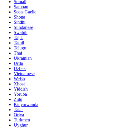
Somali
Samoan
Scots Gaelic
Shona
Sindhi
Sundanese
Swahili
Tajik
Tamil
Telugu
Thai
Ukrainian
Urdu
Uzbek
Vietnamese
Welsh
Xhosa
Yiddish
Yoruba
Zulu
Kinyarwanda
Tatar
Oriya
Turkmen
Uyghur