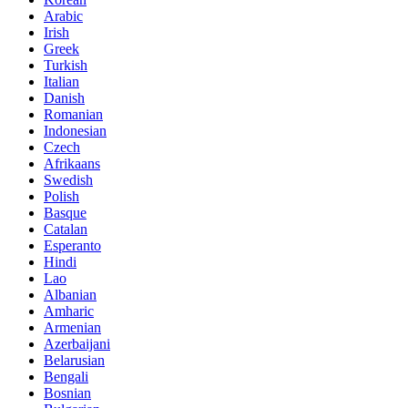
Arabic
Irish
Greek
Turkish
Italian
Danish
Romanian
Indonesian
Czech
Afrikaans
Swedish
Polish
Basque
Catalan
Esperanto
Hindi
Lao
Albanian
Amharic
Armenian
Azerbaijani
Belarusian
Bengali
Bosnian