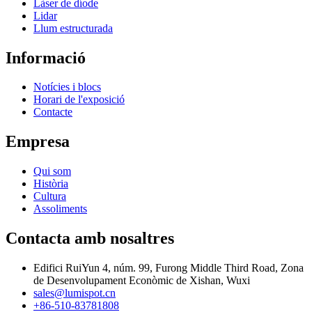
Làser de díode
Lidar
Llum estructurada
Informació
Notícies i blocs
Horari de l'exposició
Contacte
Empresa
Qui som
Història
Cultura
Assoliments
Contacta amb nosaltres
Edifici RuiYun 4, núm. 99, Furong Middle Third Road, Zona
de Desenvolupament Econòmic de Xishan, Wuxi
sales@lumispot.cn
+86-510-83781808