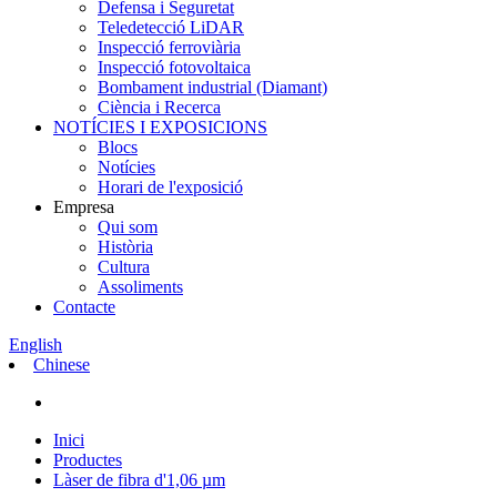
Defensa i Seguretat
Teledetecció LiDAR
Inspecció ferroviària
Inspecció fotovoltaica
Bombament industrial (Diamant)
Ciència i Recerca
NOTÍCIES I EXPOSICIONS
Blocs
Notícies
Horari de l'exposició
Empresa
Qui som
Història
Cultura
Assoliments
Contacte
English
Chinese
Inici
Productes
Làser de fibra d'1,06 µm