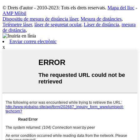
© Drets d'autor - 2010-2023: Tots els drets reservats.
Mapa del lloc
-
AMP Mòbil
Dispositiu de mesura de distància làser
,
Mesura de distàncies
,
Telèmetre làser
,
làser de seguretat ocular
,
Làser de distància
,
mesura
de distància
,
Enviar correu electrònic
x