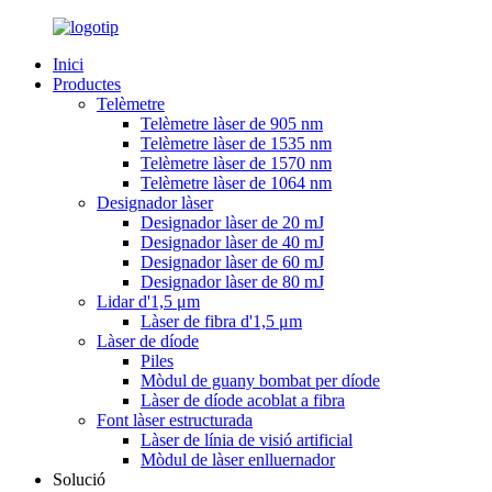
Inici
Productes
Telèmetre
Telèmetre làser de 905 nm
Telèmetre làser de 1535 nm
Telèmetre làser de 1570 nm
Telèmetre làser de 1064 nm
Designador làser
Designador làser de 20 mJ
Designador làser de 40 mJ
Designador làser de 60 mJ
Designador làser de 80 mJ
Lidar d'1,5 μm
Làser de fibra d'1,5 μm
Làser de díode
Piles
Mòdul de guany bombat per díode
Làser de díode acoblat a fibra
Font làser estructurada
Làser de línia de visió artificial
Mòdul de làser enlluernador
Solució