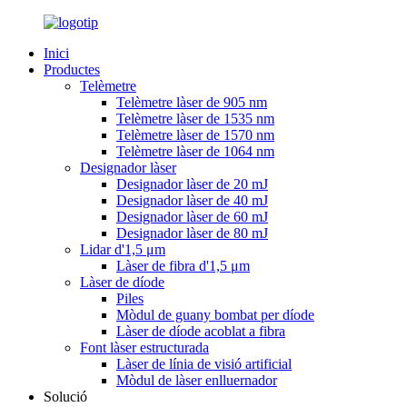
Inici
Productes
Telèmetre
Telèmetre làser de 905 nm
Telèmetre làser de 1535 nm
Telèmetre làser de 1570 nm
Telèmetre làser de 1064 nm
Designador làser
Designador làser de 20 mJ
Designador làser de 40 mJ
Designador làser de 60 mJ
Designador làser de 80 mJ
Lidar d'1,5 μm
Làser de fibra d'1,5 μm
Làser de díode
Piles
Mòdul de guany bombat per díode
Làser de díode acoblat a fibra
Font làser estructurada
Làser de línia de visió artificial
Mòdul de làser enlluernador
Solució