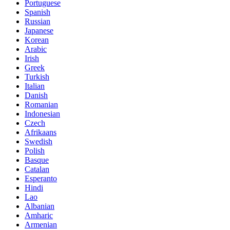
Portuguese
Spanish
Russian
Japanese
Korean
Arabic
Irish
Greek
Turkish
Italian
Danish
Romanian
Indonesian
Czech
Afrikaans
Swedish
Polish
Basque
Catalan
Esperanto
Hindi
Lao
Albanian
Amharic
Armenian