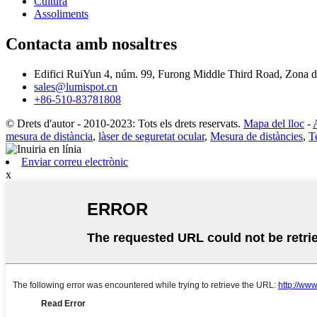
Cultura
Assoliments
Contacta amb nosaltres
Edifici RuiYun 4, núm. 99, Furong Middle Third Road, Zona
sales@lumispot.cn
+86-510-83781808
© Drets d'autor - 2010-2023: Tots els drets reservats.
Mapa del lloc
-
mesura de distància
,
làser de seguretat ocular
,
Mesura de distàncies
,
T
Enviar correu electrònic
x