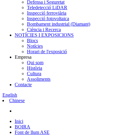
Defensa i Seguretat
Teledetecció LiDAR
Inspecció ferroviària
Inspecció fotovoltaica
Bombament industrial (Diamant)
Ciència i Recerca
NOTÍCIES I EXPOSICIONS
Blocs
Notícies
Horari de l'exposició
Empresa
Qui som
Història
Cultura
Assoliments
Contacte
English
Chinese
Inici
BOIRA
Font de llum ASE