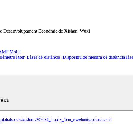
 de Desenvolupament Econòmic de Xishan, Wuxi
AMP Mòbil
elèmetre làser
,
Làser de distància
,
Dispositiu de mesura de distància làse