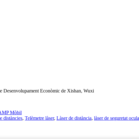
 de Desenvolupament Econòmic de Xishan, Wuxi
AMP Mòbil
 distàncies
,
Telèmetre làser
,
Làser de distància
,
làser de seguretat ocula