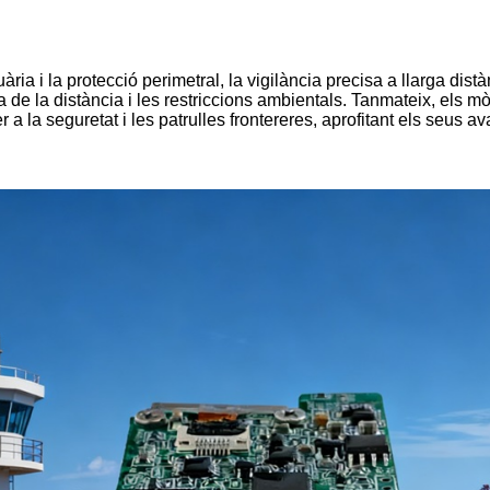
uària i la protecció perimetral, la vigilància precisa a llarga d
 de la distància i les restriccions ambientals. Tanmateix, els 
r a la seguretat i les patrulles frontereres, aprofitant els seus a