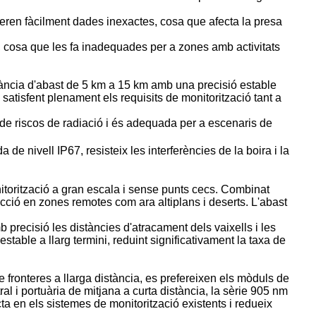
eneren fàcilment dades inexactes, cosa que afecta la presa
, cosa que les fa inadequades per a zones amb activitats
tància d'abast de 5 km a 15 km amb una precisió estable
tisfent plenament els requisits de monitorització tant a
 de riscos de radiació i és adequada per a escenaris de
e nivell IP67, resisteix les interferències de la boira i la
torització a gran escala i sense punts cecs. Combinat
ecció en zones remotes com ara altiplans i deserts. L'abast
 precisió les distàncies d'atracament dels vaixells i les
stable a llarg termini, reduint significativament la taxa de
de fronteres a llarga distància, es prefereixen els mòduls de
l i portuària de mitjana a curta distància, la sèrie 905 nm
 en els sistemes de monitorització existents i redueix