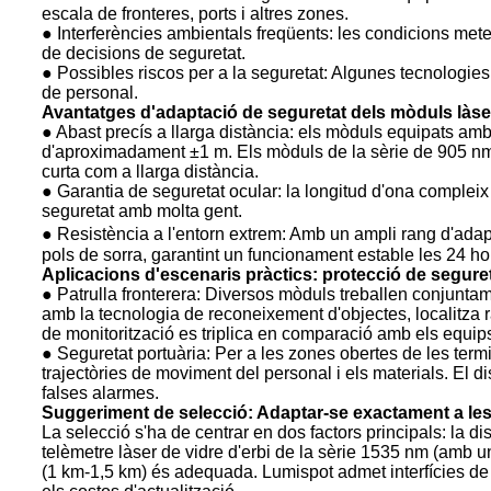
escala de fronteres, ports i altres zones.
● Interferències ambientals freqüents: les condicions mete
de decisions de seguretat.
● Possibles riscos per a la seguretat: Algunes tecnologie
de personal.
Avantatges d'adaptació de seguretat dels mòduls làs
● Abast precís a llarga distància: els mòduls equipats am
d'aproximadament ±1 m. Els mòduls de la sèrie de 905 nm c
curta com a llarga distància.
● Garantia de seguretat ocular: la longitud d'ona compleix
seguretat amb molta gent.
● Resistència a l'entorn extrem: Amb un ampli rang d'adapta
pols de sorra, garantint un funcionament estable les 24 ho
Aplicacions d'escenaris pràctics: protecció de seguret
● Patrulla fronterera: Diversos mòduls treballen conjunt
amb la tecnologia de reconeixement d'objectes, localitza r
de monitorització es triplica en comparació amb els equips
● Seguretat portuària: Per a les zones obertes de les termi
trajectòries de moviment del personal i els materials. El d
falses alarmes.
Suggeriment de selecció: Adaptar-se exactament a les
La selecció s'ha de centrar en dos factors principals: la di
telèmetre làser de vidre d'erbi de la sèrie 1535 nm (amb un
(1 km-1,5 km) és adequada. Lumispot admet interfícies de 