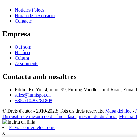
Notícies i blocs
Horari de l'exposició
Contacte
Empresa
Qui som
Història
Cultura
Assoliments
Contacta amb nosaltres
Edifici RuiYun 4, núm. 99, Furong Middle Third Road, Zona
sales@lumispot.cn
+86-510-83781808
© Drets d'autor - 2010-2023: Tots els drets reservats.
Mapa del lloc
-
Dispositiu de mesura de distància làser
,
mesura de distància
,
Mesura de
Enviar correu electrònic
x