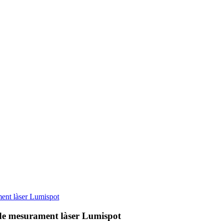
ment làser Lumispot
s de mesurament làser Lumispot