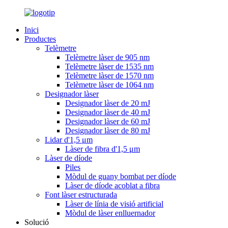
Inici
Productes
Telèmetre
Telèmetre làser de 905 nm
Telèmetre làser de 1535 nm
Telèmetre làser de 1570 nm
Telèmetre làser de 1064 nm
Designador làser
Designador làser de 20 mJ
Designador làser de 40 mJ
Designador làser de 60 mJ
Designador làser de 80 mJ
Lidar d'1,5 μm
Làser de fibra d'1,5 μm
Làser de díode
Piles
Mòdul de guany bombat per díode
Làser de díode acoblat a fibra
Font làser estructurada
Làser de línia de visió artificial
Mòdul de làser enlluernador
Solució