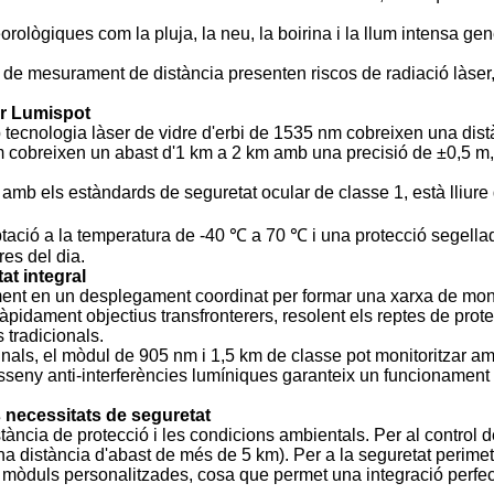
orològiques com la pluja, la neu, la boirina i la llum intensa g
s de mesurament de distància presenten riscos de radiació làser
er Lumispot
b tecnologia làser de vidre d'erbi de 1535 nm cobreixen una dis
obreixen un abast d'1 km a 2 km amb una precisió de ±0,5 m, sa
 amb els estàndards de seguretat ocular de classe 1, està lliure
ció a la temperatura de -40 ℃ a 70 ℃ i una protecció segellada d
res del dia.
at integral
ament en un desplegament coordinat per formar una xarxa de moni
àpidament objectius transfronterers, resolent els reptes de prot
 tradicionals.
nals, el mòdul de 905 nm i 1,5 km de classe pot monitoritzar amb
isseny anti-interferències lumíniques garanteix un funcionament e
 necessitats de seguretat
stància de protecció i les condicions ambientals. Per al control 
a distància d'abast de més de 5 km). Per a la seguretat perimetra
mòduls personalitzades, cosa que permet una integració perfecta