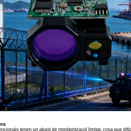
era
encionals tenen un abast de monitorització limitat, cosa que dific