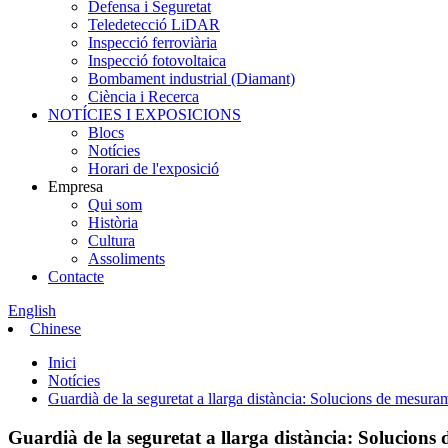
Defensa i Seguretat
Teledetecció LiDAR
Inspecció ferroviària
Inspecció fotovoltaica
Bombament industrial (Diamant)
Ciència i Recerca
NOTÍCIES I EXPOSICIONS
Blocs
Notícies
Horari de l'exposició
Empresa
Qui som
Història
Cultura
Assoliments
Contacte
English
Chinese
Inici
Notícies
Guardià de la seguretat a llarga distància: Solucions de mesura
Guardià de la seguretat a llarga distància: Solucion